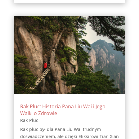
Rak Płuc: Historia Pana Liu Wai i Jego
Walki o Zdrowie
Rak Płuc
Rak płuc był dla Pana Liu Wai trudnym
doświadczeniem, ale dzięki Eliksirowi Tian Xian