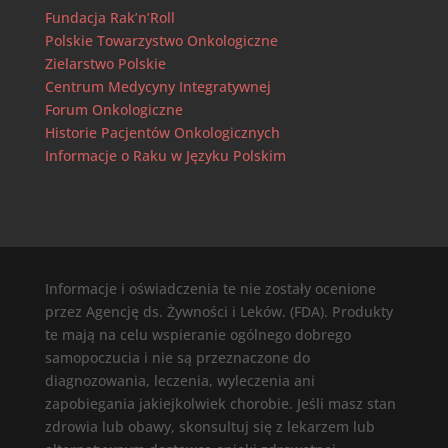
Fundacja Rak’n’Roll
Polskie Towarzystwo Onkologiczne
Zielarstwo Polskie
Centrum Medycyny Integratywnej
Forum Onkologiczne
Historie Pacjentów Onkologicznych
Informacje o Raku w Języku Polskim
Informacje i oświadczenia te nie zostały ocenione
przez Agencję ds. Żywności i Leków. (FDA). Produkty
te mają na celu wspieranie ogólnego dobrego
samopoczucia i nie są przeznaczone do
diagnozowania, leczenia, wyleczenia ani
zapobiegania jakiejkolwiek chorobie. Jeśli masz stan
zdrowia lub obawy, skonsultuj się z lekarzem lub