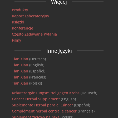
Więcej
Produkty
Raport Laboratoryjny
Książki
Konferencje
Często Zadawane Pytania
Filmy
Inne Języki
Tian Xian
(Deutsch)
Tian Xian
(English)
Tian Xian
(Español)
Tian Xian
(Français)
Tian Xian
(Polski)
Kräuterergänzungsmittel gegen Krebs
(Deutsch)
Cancer Herbal Supplement
(English)
Suplemento Herbal para el Cáncer
(Español)
Complément herbal contre le cancer
(Français)
Suplement ziołowy na raka
(Polski)