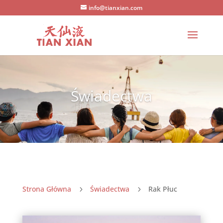
info@tianxian.com
Świadectwa
Strona Główna
Świadectwa
Rak Płuc
5
5