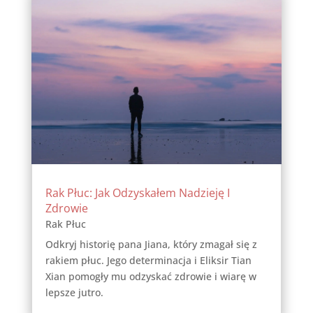
Rak Płuc: Jak Odzyskałem Nadzieję I
Zdrowie
Rak Płuc
Odkryj historię pana Jiana, który zmagał się z
rakiem płuc. Jego determinacja i Eliksir Tian
Xian pomogły mu odzyskać zdrowie i wiarę w
lepsze jutro.