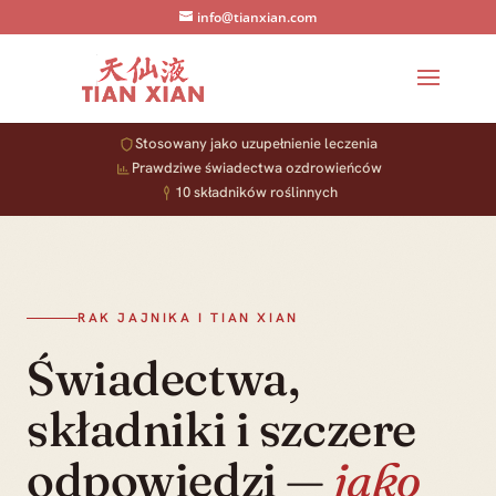
info@tianxian.com
Stosowany jako uzupełnienie leczenia
Uzupełnienie, nie lek
Prawdziwe świadectwa ozdrowieńców
Tian Xian ma towarzyszyć osobom w trakcie leczenia
10 składników roślinnych
nadzorowanego przez onkologa — nigdy nie zastępować
operacji, chemioterapii ani radioterapii.
RAK JAJNIKA I TIAN XIAN
Świadectwa,
składniki i szczere
odpowiedzi —
jako