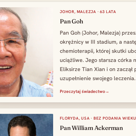
JOHOR, MALEZJA · 63 LATA
Pan Goh
Pan Goh (Johor, Malezja) przes
okrężnicy w III stadium, a nast
chemioterapii, której skutki u
uciążliwe. Jego starsza córka n
Eliksirze Tian Xian i on zaczą
uzupełnienie swojego leczenia.
Przeczytaj świadectwo
FLORYDA, USA · BEZ PODANIA WIEK
Pan William Ackerman