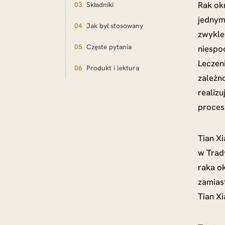
Rak ok
03
Składniki
jednym
04
Jak był stosowany
zwykle
05
Częste pytania
niespo
Leczeni
06
Produkt i lektura
zależno
realiz
proces
Tian Xi
w Trad
raka o
zamias
Tian Xi