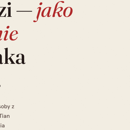
zi —
jako
ie
Uzupełnie
Tian Xian m
aka
nadzorowan
operacji, ch
.
soby z
Tian
ia