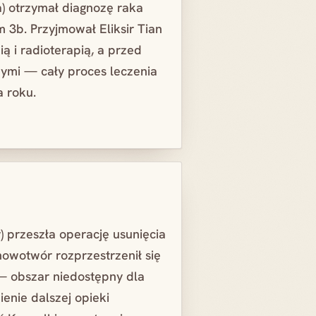
) otrzymał diagnozę raka
m 3b. Przyjmował Eliksir Tian
ą i radioterapią, a przed
nymi — cały proces leczenia
a roku.
) przeszła operację usunięcia
nowotwór rozprzestrzenił się
— obszar niedostępny dla
ienie dalszej opieki