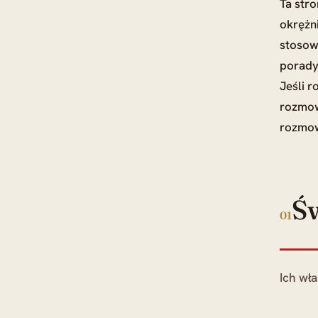
Ta stro
okrężn
stosowa
porady
Jeśli r
rozmow
rozmowy
Św
01
Ich wła