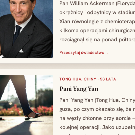
Pan William Ackerman (Floryda
okrężnicy i odbytnicy w stadiu
Xian równolegle z chemioterapi
kilkoma operacjami chirurgicz
rozciągnął się na ponad półtor
Przeczytaj świadectwo
TONG HUA, CHINY · 53 LATA
Pani Yang Yan
Pani Yang Yan (Tong Hua, Chiny
guza, po czym okazało się, że 
na węzły chłonne przy aorcie 
kolejnej operacji. Jako uzupełn