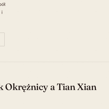
pół
 i
k Okrężnicy a Tian Xian