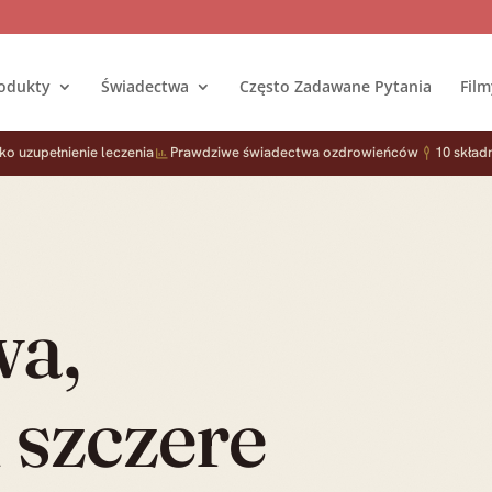
odukty
Świadectwa
Często Zadawane Pytania
Film
o uzupełnienie leczenia
Prawdziwe świadectwa ozdrowieńców
10 skład
wa,
i szczere