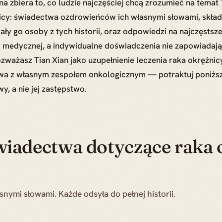
na zbiera to, co ludzie najczęściej chcą zrozumieć na temat
icy: świadectwa ozdrowieńców ich własnymi słowami, skład 
ły go osoby z tych historii, oraz odpowiedzi na najczęstsze
 medycznej, a indywidualne doświadczenia nie zapowiadaj
ozważasz Tian Xian jako uzupełnienie leczenia raka okrężnic
a z własnym zespołem onkologicznym — potraktuj poniższe 
, a nie jej zastępstwo.
iadectwa dotyczące raka 
snymi słowami. Każde odsyła do pełnej historii.