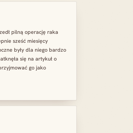
zedł pilną operację raka
ępnie sześć miesięcy
boczne były dla niego bardzo
atknęła się na artykuł o
ł przyjmować go jako
U