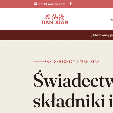
info@tianxian.com
Pr
Stosowany jak
RAK OKRĘŻNICY I TIAN XIAN
Świadect
składniki 