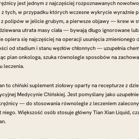
rężnicy jest jednym z najczęściej rozpoznawanych nowot
 z tych, w przypadku których wczesne wykrycie wyraźnie p
 z polipów w jelicie grubym, a pierwsze objawy — krew w s
dziewana utrata masy ciała — bywają długo ignorowane lub
e opiera się najczęściej na operacji usunięcia zmienionego 
ści od stadium i stanu węzłów chłonnych — uzupełnia chemio
ując plan onkologa, szuka równolegle sposobów na zachow
u leczenia.
an to chiński suplement ziołowy oparty na recepturze z dzie
ycyjnej Medycynie Chińskiej. Jest pomyślany jako uzupełni
krężnicy — do stosowania równolegle z leczeniem zalecony
t niego. Większość osób stosuje główny Tian Xian Liquid, c
an.