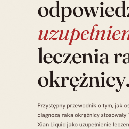
odpowied
uzupełnien
leczenia r
okrężnicy
Przystępny przewodnik o tym, jak o
diagnozą raka okrężnicy stosowały 
Xian Liquid jako uzupełnienie leczen