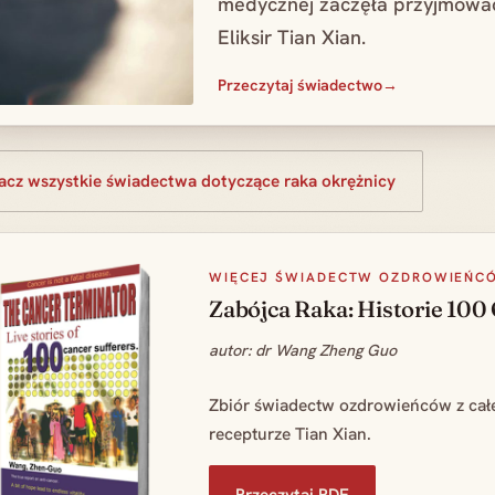
medycznej zaczęła przyjmować
Eliksir Tian Xian.
Przeczytaj świadectwo
acz wszystkie świadectwa dotyczące raka okrężnicy
WIĘCEJ ŚWIADECTW OZDROWIEŃC
Zabójca Raka: Historie 100
autor: dr Wang Zheng Guo
Zbiór świadectw ozdrowieńców z całe
recepturze Tian Xian.
Przeczytaj PDF