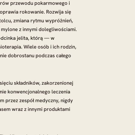
worów przewodu pokarmowego i
oprawia rokowanie. Rozwija się
tolcu, zmiana rytmu wypróżnień,
 mylone z innymi dolegliwościami.
odcinka jelita, którą — w
terapia. Wiele osób i ich rodzin,
anie dobrostanu podczas całego
sięciu składników, zakorzenionej
enie konwencjonalnego leczenia
m przez zespół medyczny, nigdy
zasem wraz z innymi produktami