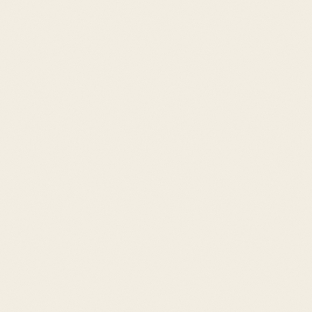
nie, nie lek
a towarzyszyć osobom w trakcie leczenia
ego przez onkologa — nigdy nie zastępować
emioterapii ani radioterapii.