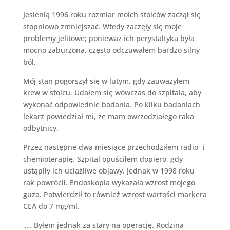
Jesienią 1996 roku rozmiar moich stolców zaczął się
stopniowo zmniejszać. Wtedy zaczęły się moje
problemy jelitowe; ponieważ ich perystaltyka była
mocno zaburzona, często odczuwałem bardzo silny
ból.
Mój stan pogorszył się w lutym, gdy zauważyłem
krew w stolcu. Udałem się wówczas do szpitala, aby
wykonać odpowiednie badania. Po kilku badaniach
lekarz powiedział mi, że mam owrzodziałego raka
odbytnicy.
Przez następne dwa miesiące przechodziłem radio- i
chemioterapię. Szpital opuściłem dopiero, gdy
ustąpiły ich uciążliwe objawy. Jednak w 1998 roku
rak powrócił. Endoskopia wykazała wzrost mojego
guza. Potwierdził to również wzrost wartości markera
CEA do 7 mg/ml.
„… Byłem jednak za stary na operację. Rodzina