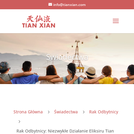
info@tianxian.com
Swiadectwa
Strona Główna
Świadectwa
Rak Odbytnicy
5
5
5
Rak Odbytnicy: Niezwykłe Działanie Eliksiru Tian