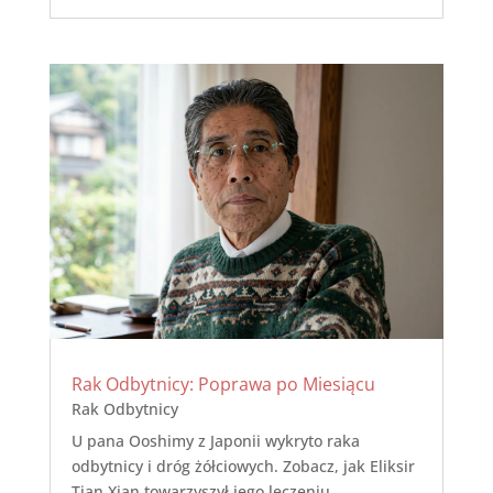
Rak Odbytnicy: Poprawa po Miesiącu
Rak Odbytnicy
U pana Ooshimy z Japonii wykryto raka
odbytnicy i dróg żółciowych. Zobacz, jak Eliksir
Tian Xian towarzyszył jego leczeniu.