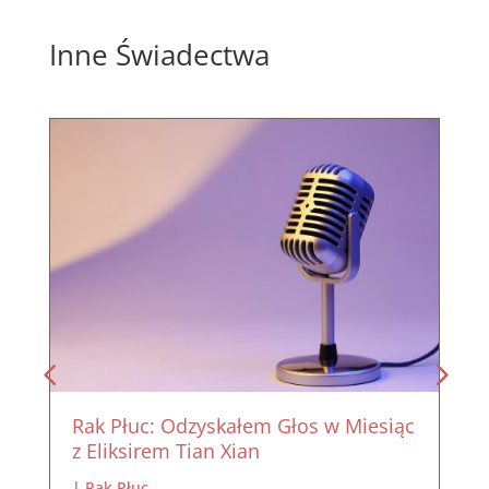
Inne Świadectwa
Rak Płuc: Odzyskałem Głos w Miesiąc
z Eliksirem Tian Xian
|
Rak Płuc