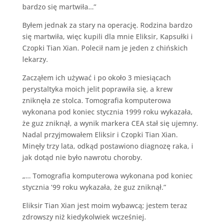
bardzo się martwiła…”
Byłem jednak za stary na operację. Rodzina bardzo
się martwiła, więc kupili dla mnie Eliksir, Kapsułki i
Czopki Tian Xian. Polecił nam je jeden z chińskich
lekarzy.
Zacząłem ich używać i po około 3 miesiącach
perystaltyka moich jelit poprawiła się, a krew
zniknęła ze stolca. Tomografia komputerowa
wykonana pod koniec stycznia 1999 roku wykazała,
że guz zniknął, a wynik markera CEA stał się ujemny.
Nadal przyjmowałem Eliksir i Czopki Tian Xian.
Minęły trzy lata, odkąd postawiono diagnozę raka, i
jak dotąd nie było nawrotu choroby.
„… Tomografia komputerowa wykonana pod koniec
stycznia ’99 roku wykazała, że guz zniknął.”
Eliksir Tian Xian jest moim wybawcą; jestem teraz
zdrowszy niż kiedykolwiek wcześniej.