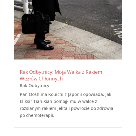
Rak Odbytnicy: Moja Walka z Rakiem
Węzłów Chłonnych
Rak Odbytnicy
Pan Ooshima Kouichi z Japonii opowiada, jak
Eliksir Tian Xian pomógł mu w walce z
rozsianym rakiem jelita i powrocie do zdrowia
po chemoterapii.