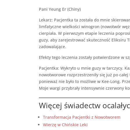
Pani Yeung Er (Chiny)
Lekarz: Pacjentka ta została do mnie skierowa
limfatyczne wielkości winogron (nowotwór węzł
cierpiała. W pierwszym etapie leczenia popros
guzy, aby zarejestrować skuteczność Eliksiru T
zadowalające.
Efekty tego leczenia zostały potwierdzone w sz
Pacjentka: Wykryto u mnie guzy w tarczycy. Ka
nowotworowe rozprzestrzeniły się już po całej
ponieważ nie było to możliwe w Kee-Long. Prze
Moje wargi przybrały intensywnie czerwony kolo
Więcej świadectw ocalały
Transformacja Pacjentki z Nowotworem
Wierzę w Chińskie Leki