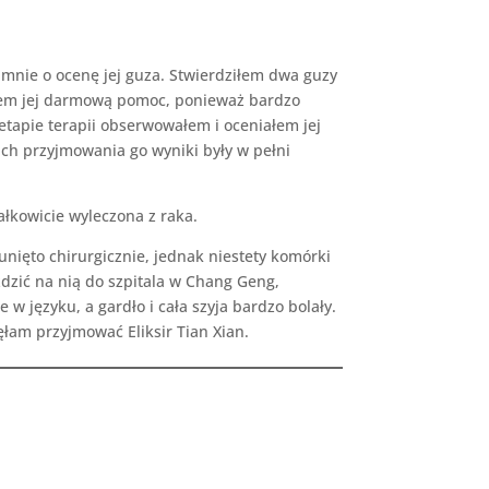
 mnie o ocenę jej guza. Stwierdziłem dwa guzy
wałem jej darmową pomoc, ponieważ bardzo
etapie terapii obserwowałem i oceniałem jej
rach przyjmowania go wyniki były w pełni
ałkowicie wyleczona z raka.
unięto chirurgicznie, jednak niestety komórki
ździć na nią do szpitala w Chang Geng,
 języku, a gardło i cała szyja bardzo bolały.
ęłam przyjmować Eliksir Tian Xian.