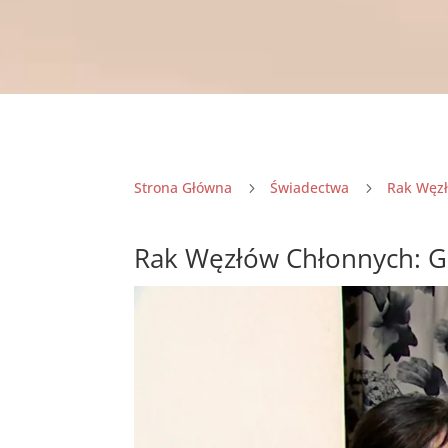
Strona Główna
Świadectwa
Rak Węz
5
5
Rak Węzłów Chłonnych: Gd