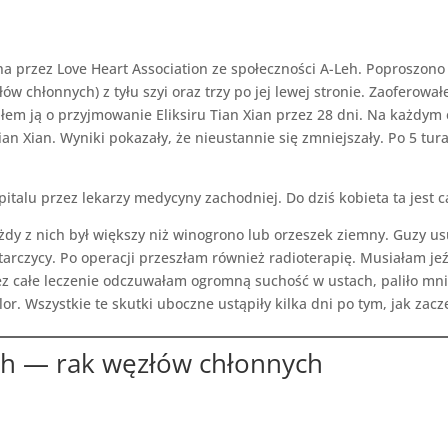
na przez Love Heart Association ze społeczności A-Leh. Poproszono
ów chłonnych) z tyłu szyi oraz trzy po jej lewej stronie. Zaofero
iłem ją o przyjmowanie Eliksiru Tian Xian przez 28 dni. Na każdym 
ian Xian. Wyniki pokazały, że nieustannie się zmniejszały. Po 5 tu
pitalu przez lekarzy medycyny zachodniej. Do dziś kobieta ta jest c
żdy z nich był większy niż winogrono lub orzeszek ziemny. Guzy us
 tarczycy. Po operacji przeszłam również radioterapię. Musiałam je
z całe leczenie odczuwałam ogromną suchość w ustach, paliło mnie w
r. Wszystkie te skutki uboczne ustąpiły kilka dni po tym, jak zacz
ch — rak węzłów chłonnych