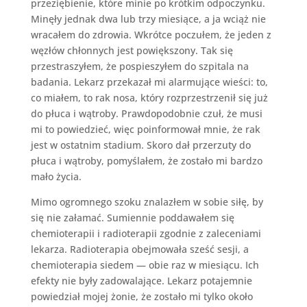
przeziębienie, które minie po krótkim odpoczynku.
Minęły jednak dwa lub trzy miesiące, a ja wciąż nie
wracałem do zdrowia. Wkrótce poczułem, że jeden z
węzłów chłonnych jest powiększony. Tak się
przestraszyłem, że pospieszyłem do szpitala na
badania. Lekarz przekazał mi alarmujące wieści: to,
co miałem, to rak nosa, który rozprzestrzenił się już
do płuca i wątroby. Prawdopodobnie czuł, że musi
mi to powiedzieć, więc poinformował mnie, że rak
jest w ostatnim stadium. Skoro dał przerzuty do
płuca i wątroby, pomyślałem, że zostało mi bardzo
mało życia.
Mimo ogromnego szoku znalazłem w sobie siłę, by
się nie załamać. Sumiennie poddawałem się
chemioterapii i radioterapii zgodnie z zaleceniami
lekarza. Radioterapia obejmowała sześć sesji, a
chemioterapia siedem — obie raz w miesiącu. Ich
efekty nie były zadowalające. Lekarz potajemnie
powiedział mojej żonie, że zostało mi tylko około