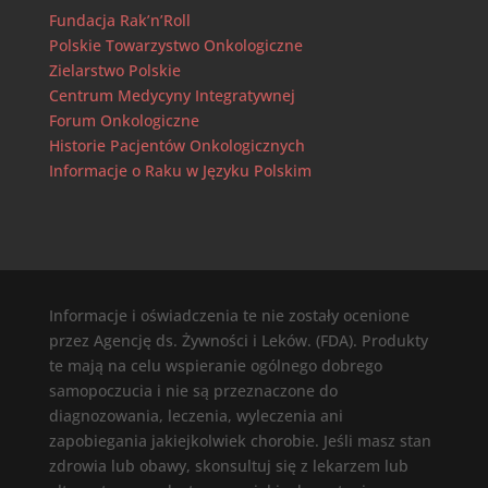
Fundacja Rak’n’Roll
Polskie Towarzystwo Onkologiczne
Zielarstwo Polskie
Centrum Medycyny Integratywnej
Forum Onkologiczne
Historie Pacjentów Onkologicznych
Informacje o Raku w Języku Polskim
Informacje i oświadczenia te nie zostały ocenione
przez Agencję ds. Żywności i Leków. (FDA). Produkty
te mają na celu wspieranie ogólnego dobrego
samopoczucia i nie są przeznaczone do
diagnozowania, leczenia, wyleczenia ani
zapobiegania jakiejkolwiek chorobie. Jeśli masz stan
zdrowia lub obawy, skonsultuj się z lekarzem lub