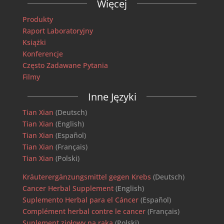
Więcej
Produkty
Raport Laboratoryjny
Książki
Konferencje
Często Zadawane Pytania
Filmy
Inne Języki
Tian Xian
(Deutsch)
Tian Xian
(English)
Tian Xian
(Español)
Tian Xian
(Français)
Tian Xian
(Polski)
Kräuterergänzungsmittel gegen Krebs
(Deutsch)
Cancer Herbal Supplement
(English)
Suplemento Herbal para el Cáncer
(Español)
Complément herbal contre le cancer
(Français)
Suplement ziołowy na raka
(Polski)