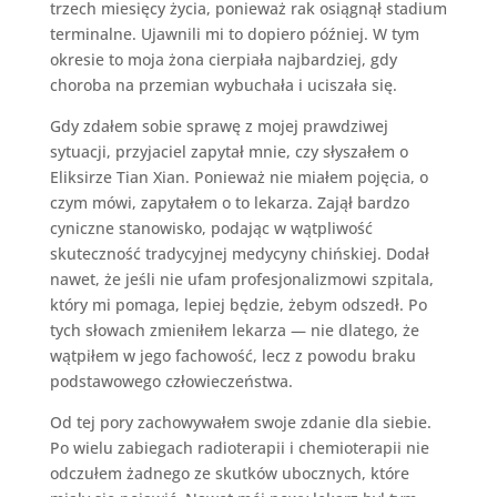
trzech miesięcy życia, ponieważ rak osiągnął stadium
terminalne. Ujawnili mi to dopiero później. W tym
okresie to moja żona cierpiała najbardziej, gdy
choroba na przemian wybuchała i uciszała się.
Gdy zdałem sobie sprawę z mojej prawdziwej
sytuacji, przyjaciel zapytał mnie, czy słyszałem o
Eliksirze Tian Xian. Ponieważ nie miałem pojęcia, o
czym mówi, zapytałem o to lekarza. Zajął bardzo
cyniczne stanowisko, podając w wątpliwość
skuteczność tradycyjnej medycyny chińskiej. Dodał
nawet, że jeśli nie ufam profesjonalizmowi szpitala,
który mi pomaga, lepiej będzie, żebym odszedł. Po
tych słowach zmieniłem lekarza — nie dlatego, że
wątpiłem w jego fachowość, lecz z powodu braku
podstawowego człowieczeństwa.
Od tej pory zachowywałem swoje zdanie dla siebie.
Po wielu zabiegach radioterapii i chemioterapii nie
odczułem żadnego ze skutków ubocznych, które