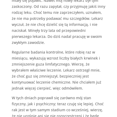
miały się pojawić. Nawet mój nowy lekarz był tym
zaskoczony. Od razu zapytał, czy przyjmuję jakiś inny
rodzaj leku. Choć temu nie zaprzeczyłem, uznałem,
że nie ma potrzeby podawać mu szczegółów. Lekarz
wyczuł, że nie chcę dzielić się tą informacją, i nie
naciskał. Minęły trzy lata od przepowiedni
pierwszego lekarza. Do dziś nadal pracuję w swoim
zwykłym zawodzie.
Regularne badania kontrolne, które robię raz w
miesiącu, wykazują wzrost liczby białych krwinek i
zmniejszenie guza limfatycznego. Wierzę, że
wybrałem właściwe leczenie. Lekarz ostrzegł mnie,
że choć guz się zmniejszył, bezpieczniej jest
kontynuować leczenie chemiczne. Nie chciałem już
jednak więcej cierpieć, więc odmówiłem.
W tych dniach poprawił się zarówno mój stan
fizyczny, jak i psychiczny; teraz czuję się lepiej. Choć
rak jest w tym samym stadium co wcześniej, wierzę,
że nie urośnie ani się nie rozprzestrzeni i że będę