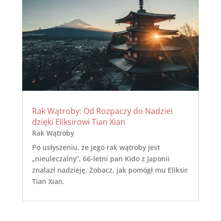
Rak Wątroby: Od Rozpaczy do Nadziei
dzięki Eliksirowi Tian Xian
Rak Wątroby
Po usłyszeniu, że jego rak wątroby jest
„nieuleczalny”, 66-letni pan Kido z Japonii
znalazł nadzieję. Zobacz, jak pomógł mu Eliksir
Tian Xian.