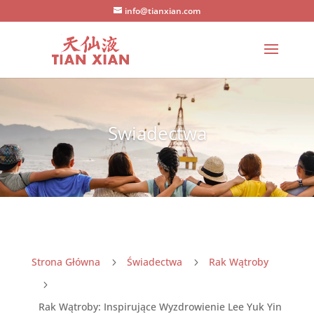
info@tianxian.com
Swiadectwa
Strona Główna
Świadectwa
Rak Wątroby
5
5
5
Rak Wątroby: Inspirujące Wyzdrowienie Lee Yuk Yin