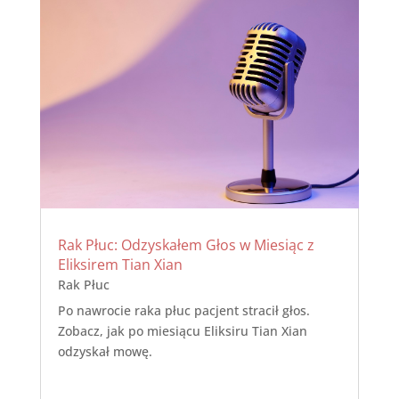
Rak Płuc: Odzyskałem Głos w Miesiąc z
Eliksirem Tian Xian
Rak Płuc
Po nawrocie raka płuc pacjent stracił głos.
Zobacz, jak po miesiącu Eliksiru Tian Xian
odzyskał mowę.