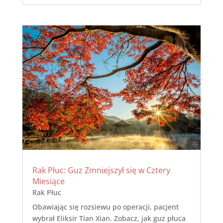
Rak Płuc: Guz Zmniejszył się w Cztery
Miesiące
Rak Płuc
Obawiając się rozsiewu po operacji, pacjent
wybrał Eliksir Tian Xian. Zobacz, jak guz płuca