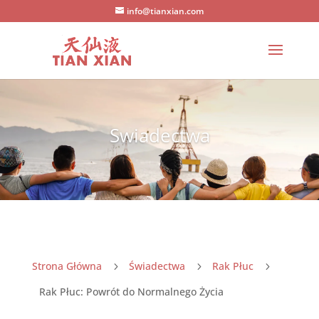
info@tianxian.com
Swiadectwa
Strona Główna
Świadectwa
Rak Płuc
5
5
5
Rak Płuc: Powrót do Normalnego Życia