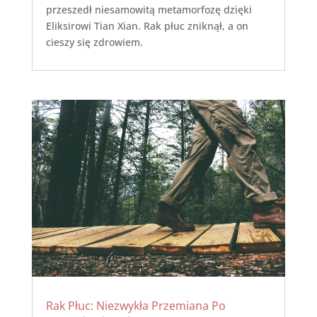
przeszedł niesamowitą metamorfozę dzięki
Eliksirowi Tian Xian. Rak płuc zniknął, a on
cieszy się zdrowiem.
Rak Płuc: Niezwykła Przemiana Po