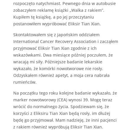
rozpoczęto natychmiast. Pewnego dnia w autobusie
zobaczyłem reklamę książki „Walka z rakiem”.
Kupiłem tę książkę, a po jej przeczytaniu
postanowiłem wypróbować Eliksir Tian Xian.
Skontaktowałem się z japońskim oddziałem
International Cancer Recovery Association i zacząłem
przyjmować Eliksir Tian Xian zgodnie z ich
wskazówkami. Dwa miesiące później poczułem, że
wracają mi siły. Późniejsze badanie lekarskie
wykazało, że komórki nowotworowe nie rosły.
Odzyskałem również apetyt, a moja cera nabrała
rumieńców.
Na początku tego roku kolejne badanie wykazało, że
marker nowotworowy (CEA) wynosi 39. Mogę teraz
wrócić do normalnego życia. Spodziewam się, że
korzyści z Eliksiru Tian Xian będą rosły, im dłużej
będę go przyjmował. Mam nadzieję, że inni pacjenci
z rakiem również wypróbują Eliksir Tian Xian.