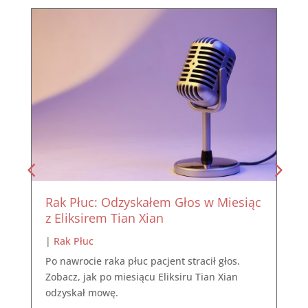
Rak Płuc: Odzyskałem Głos w Miesiąc
z Eliksirem Tian Xian
|
Rak Płuc
Po nawrocie raka płuc pacjent stracił głos.
Zobacz, jak po miesiącu Eliksiru Tian Xian
odzyskał mowę.