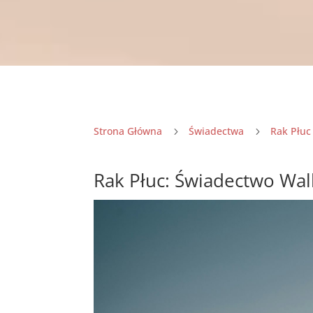
Strona Główna
Świadectwa
Rak Płuc
5
5
Rak Płuc: Świadectwo Walki