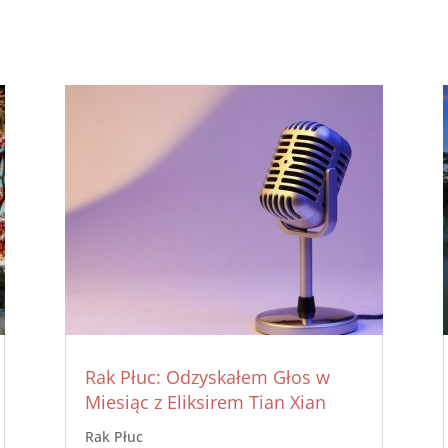
Rak Płuc: Odzyskałem Głos w
Miesiąc z Eliksirem Tian Xian
Rak Płuc