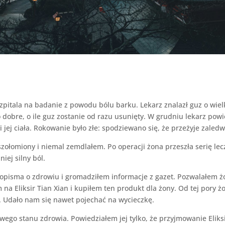
zpitala na badanie z powodu bólu barku. Lekarz znalazł guz o wielk
dobre, o ile guz zostanie od razu usunięty. W grudniu lekarz powie
i jej ciała. Rokowanie było złe: spodziewano się, że przeżyje zaledw
szołomiony i niemal zemdlałem. Po operacji żona przeszła serię l
ej silny ból.
opisma o zdrowiu i gromadziłem informacje z gazet. Pozwalałem ż
 na Eliksir Tian Xian i kupiłem ten produkt dla żony. Od tej pory ż
Udało nam się nawet pojechać na wycieczkę.
wego stanu zdrowia. Powiedziałem jej tylko, że przyjmowanie Eli