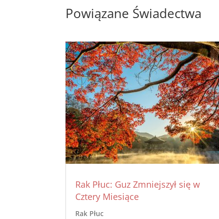
Powiązane Świadectwa
Rak Płuc: Guz Zmniejszył się w
Cztery Miesiące
Rak Płuc