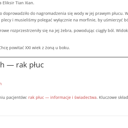
Eliksir Tian Xian.
 co doprowadziło do nagromadzenia się wody w jej prawym płucu. W
ż plecy i musieliśmy polegać wyłącznie na morfinie, by uśmierzyć bó
we rozprzestrzeniły się na jej żebra, powodując ciągły ból. Widok 
 Chcę powitać XXI wiek z żoną u boku.
ch — rak płuc
n
aniu pacjentów:
rak płuc — informacje i świadectwa
. Kluczowe skład