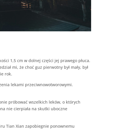
ości 1,5 cm w dolnej części jej prawego płuca.
dział mi, że choć guz pierwotny był mały, był
ie rok.
eczenia lekami przeciwnowotworowymi.
onie próbować wszelkich leków, o których
ona nie cierpiała na skutki uboczne
ksiru Tian Xian zapobiegnie ponownemu